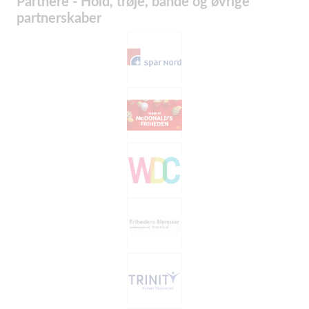
Partnere - Hold, trøje, bande og øvrige
partnerskaber